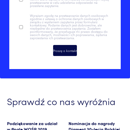
przetwarzane w celu udzielenia odpowiedzi na
przesłane zapytanie.
Wyrażam zgodę na przetwarzanie danych osobowych
zgodnie z ustawą o ochronie danych osobowych w
związku z wysłaniem zapytania przez formularz
kontaktowy. Podanie danych jest dobrowolne, ale
niezbędne do przetworzenia zapytania. Zostałem
poinformowany, że przysługuje mi prawo dostępu do
swoich danych, możliwości ich poprawiania, żądania
zaprzestania ich przetwarzania.
Proszę o kontakt
Sprawdź co nas wyróżnia
Podziękowanie za udział
Nominacja do nagrody
w finale WOŚP 2019
Diament 30-lecia Polskiej