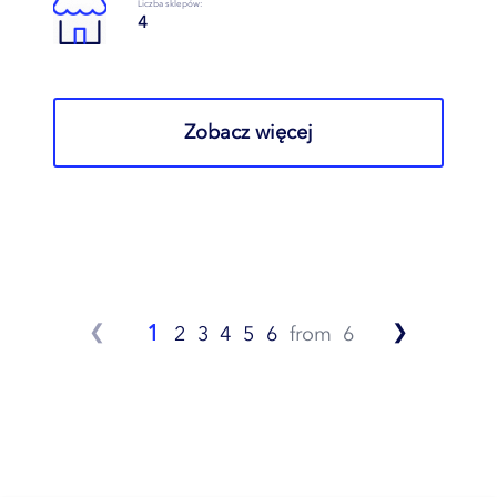
Liczba sklepów:
4
Zobacz więcej
1
❮
❯
2
3
4
5
6
from
6