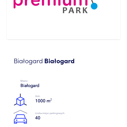
Białogard
Białogard
Miasto:
Białogard
GLA:
2
1000 m
Liczba miejsc parkingowych:
40