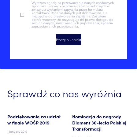
Wyrażam zgodę na przetwarzanie danych osobowych
zgodnie z ustawą o ochronie danych osobowych w
związku z wysłaniem zapytania przez formularz
kontaktowy. Podanie danych jest dobrowolne, ale
niezbędne do przetworzenia zapytania. Zostałem
poinformowany, że przysługuje mi prawo dostępu do
swoich danych, możliwości ich poprawiania, żądania
zaprzestania ich przetwarzania.
Proszę o kontakt
Sprawdź co nas wyróżnia
Podziękowanie za udział
Nominacja do nagrody
w finale WOŚP 2019
Diament 30-lecia Polskiej
Transformacji
1 January 2019