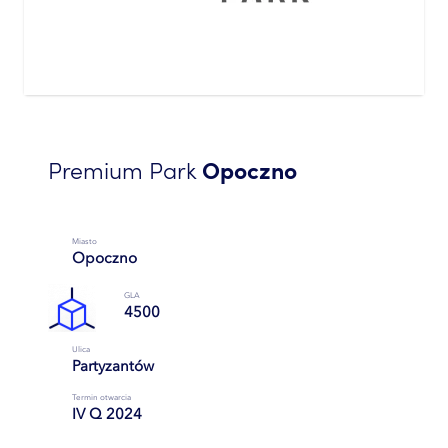
Premium Park
Opoczno
Miasto
Opoczno
GLA
4500
Ulica
Partyzantów
Termin otwarcia
IV Q 2024