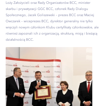
Loży Założycieli oraz Rady Organizatorów BCC, minister
skarbu i prywatyzacji GGC BCC, członek Rady Dialogu
Społecznego, Jacek Goliszewski – prezes BCC oraz Maciej
Owczarek – wiceprezes BCC, dyrektor generalny nie tylko
wręczyli nowym członkom Klubu certyfikaty członkowskie, ale
również zapoznali ich z organizacją, strukturą, misją i bieżącą
działalnością BCC.