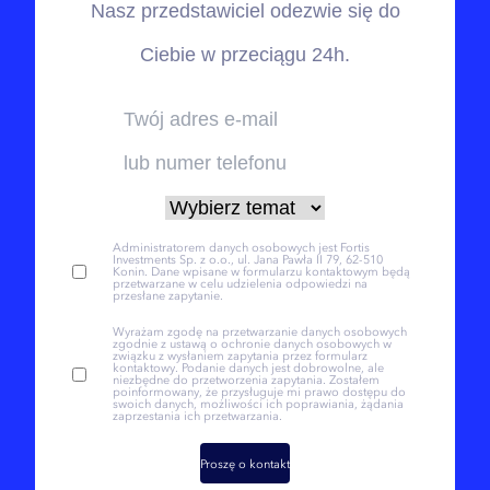
Nasz przedstawiciel odezwie się do
Ciebie w przeciągu 24h.
Administratorem danych osobowych jest Fortis
Investments Sp. z o.o., ul. Jana Pawła II 79, 62-510
Konin. Dane wpisane w formularzu kontaktowym będą
przetwarzane w celu udzielenia odpowiedzi na
przesłane zapytanie.
Wyrażam zgodę na przetwarzanie danych osobowych
zgodnie z ustawą o ochronie danych osobowych w
związku z wysłaniem zapytania przez formularz
kontaktowy. Podanie danych jest dobrowolne, ale
niezbędne do przetworzenia zapytania. Zostałem
poinformowany, że przysługuje mi prawo dostępu do
swoich danych, możliwości ich poprawiania, żądania
zaprzestania ich przetwarzania.
Proszę o kontakt