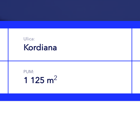
Ulica:
Kordiana
PUM:
2
1 125 m